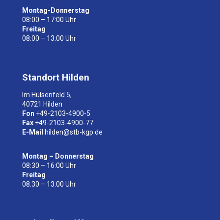
o
w
Montag-Donnerstag
n
08:00 – 17:00 Uhr
i
Freitag
n
08:00 – 13:00 Uhr
t
h
e
C
Standort Hilden
A
P
Im Hülsenfeld 5,
T
40721 Hilden
C
Fon
+49-2103-4900-5
H
Fax
+49-2103-4900-77
A
E-Mail
hilden@stb-kgp.de
t
o
Montag – Donnerstag
v
08:30 – 16:00 Uhr
e
Freitag
r
08:30 – 13:00 Uhr
i
f
y
t