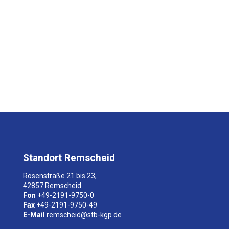
a
s
e
e
n
t
e
r
t
h
e
c
h
a
r
a
Standort Remscheid
c
t
Rosenstraße 21 bis 23,
e
42857 Remscheid
r
Fon
+49-2191-9750-0
s
Fax
+49-2191-9750-49
s
E-Mail
remscheid@stb-kgp.de
h