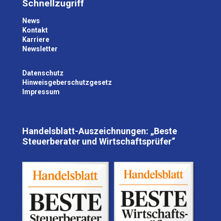
Schnellzugriff
h
a
News
t
Kontakt
y
Karriere
o
Newsletter
u
a
r
Datenschutz
e
Hinweisgeberschutzgesetz
h
Impressum
u
m
a
n
Handelsblatt-Auszeichnungen: „Beste
.
Steuerberater und Wirtschaftsprüfer“