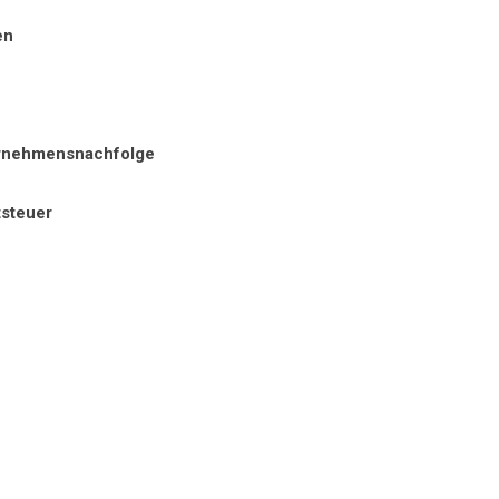
en
rnehmensnachfolge
steuer