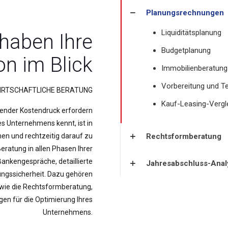
Planungsrechnungen
Liquiditätsplanung
 haben Ihre
Budgetplanung
on im Blick
Immobilienberatung
Vorbereitung und T
IRTSCHAFTLICHE BERATUNG
Kauf-Leasing-Vergl
ender Kostendruck erfordern
es Unternehmens kennt, ist in
en und rechtzeitig darauf zu
Rechtsformberatung
Beratung in allen Phasen Ihrer
ankengespräche, detaillierte
Jahresabschluss-Anal
nungssicherheit. Dazu gehören
owie die Rechtsformberatung,
en für die Optimierung Ihres
Unternehmens.