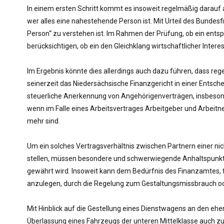
In einem ersten Schritt kommt es insoweit regelmäßig darauf
wer alles eine nahestehende Person ist. Mit Urteil des Bundesf
Person“ zu verstehen ist. Im Rahmen der Prüfung, ob ein ents
berücksichtigen, ob ein den Gleichklang wirtschaftlicher Int
Im Ergebnis könnte dies allerdings auch dazu führen, dass reg
seinerzeit das Niedersächsische Finanzgericht in einer Entsche
steuerliche Anerkennung von Angehörigenverträgen, insbesond
wenn im Falle eines Arbeitsvertrages Arbeitgeber und Arbei
mehr sind.
Um ein solches Vertragsverhältnis zwischen Partnern einer n
stellen, müssen besondere und schwerwiegende Anhaltspunkte d
gewährt wird. Insoweit kann dem Bedürfnis des Finanzamtes,
anzulegen, durch die Regelung zum Gestaltungsmissbrauch o
Mit Hinblick auf die Gestellung eines Dienstwagens an den eh
Überlassung eines Fahrzeugs der unteren Mittelklasse auch zu