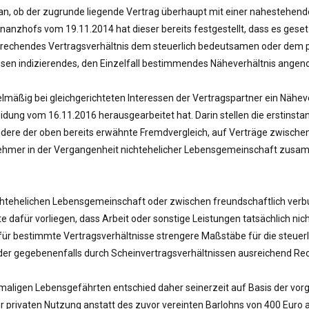
 an, ob der zugrunde liegende Vertrag überhaupt mit einer nahestehend
inanzhofs vom 19.11.2014 hat dieser bereits festgestellt, dass es geset
prechendes Vertragsverhältnis dem steuerlich bedeutsamen oder dem pr
eressen indizierendes, den Einzelfall bestimmendes Näheverhältnis an
elmäßig bei gleichgerichteten Interessen der Vertragspartner ein Näheve
idung vom 16.11.2016 herausgearbeitet hat. Darin stellen die erstinstanz
ere der oben bereits erwähnte Fremdvergleich, auf Verträge zwischen 
tnehmer in der Vergangenheit nichtehelicher Lebensgemeinschaft zusam
ichtehelichen Lebensgemeinschaft oder zwischen freundschaftlich verbu
afür vorliegen, dass Arbeit oder sonstige Leistungen tatsächlich nic
 für bestimmte Vertragsverhältnisse strengere Maßstäbe für die steu
der gegebenenfalls durch Scheinvertragsverhältnissen ausreichend R
emaligen Lebensgefährten entschied daher seinerzeit auf Basis der vo
r privaten Nutzung anstatt des zuvor vereinten Barlohns von 400 Euro 