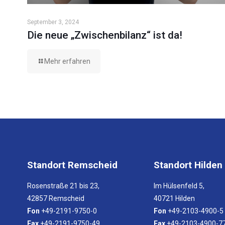
September 3, 2024
Die neue „Zwischenbilanz“ ist da!
Mehr erfahren
Standort Remscheid
Standort Hilden
Rosenstraße 21 bis 23,
Im Hülsenfeld 5,
42857 Remscheid
40721 Hilden
Fon
+49-2191-9750-0
Fon
+49-2103-4900-5
Fax
+49-2191-9750-49
Fax
+49-2103-4900-7