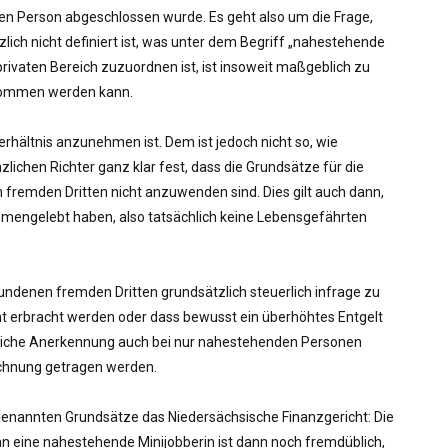
en Person abgeschlossen wurde. Es geht also um die Frage,
zlich nicht definiert ist, was unter dem Begriff „nahestehende
ivaten Bereich zuzuordnen ist, ist insoweit maßgeblich zu
genommen werden kann.
rhältnis anzunehmen ist. Dem ist jedoch nicht so, wie
lichen Richter ganz klar fest, dass die Grundsätze für die
fremden Dritten nicht anzuwenden sind. Dies gilt auch dann,
mengelebt haben, also tatsächlich keine Lebensgefährten
ndenen fremden Dritten grundsätzlich steuerlich infrage zu
ht erbracht werden oder dass bewusst ein überhöhtes Entgelt
erliche Anerkennung auch bei nur nahestehenden Personen
echnung getragen werden.
rgenannten Grundsätze das Niedersächsische Finanzgericht: Die
an eine nahestehende Minijobberin ist dann noch fremdüblich,