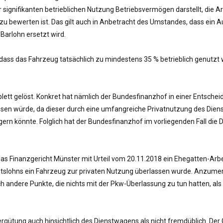
ignifikanten betrieblichen Nutzung Betriebsvermögen darstellt, die Ar
 zu bewerten ist. Das gilt auch in Anbetracht des Umstandes, dass ein 
Barlohn ersetzt wird.
, dass das Fahrzeug tatsächlich zu mindestens 35 % betrieblich genutzt 
plett gelöst. Konkret hat nämlich der Bundesfinanzhof in einer Entsch
en würde, da dieser durch eine umfangreiche Privatnutzung des Dienst
gern könnte. Folglich hat der Bundesfinanzhof im vorliegenden Fall die
as Finanzgericht Münster mit Urteil vom 20.11.2018 ein Ehegatten-Arbei
rbeitslohns ein Fahrzeug zur privaten Nutzung überlassen wurde. Anzu
h andere Punkte, die nichts mit der Pkw-Überlassung zu tun hatten, al
gütung auch hinsichtlich des Dienstwagens als nicht fremdüblich. Der 