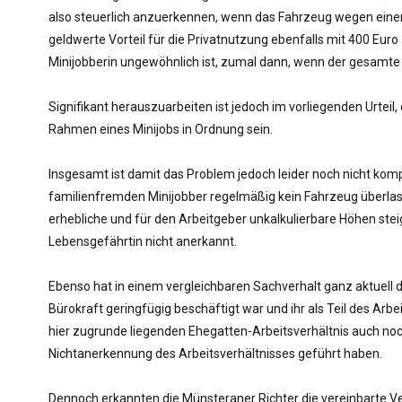
also steuerlich anzuerkennen, wenn das Fahrzeug wegen einer s
geldwerte Vorteil für die Privatnutzung ebenfalls mit 400 Euro
Minijobberin ungewöhnlich ist, zumal dann, wenn der gesamte 
Signifikant herauszuarbeiten ist jedoch im vorliegenden Urteil
Rahmen eines Minijobs in Ordnung sein.
Insgesamt ist damit das Problem jedoch leider noch nicht kom
familienfremden Minijobber regelmäßig kein Fahrzeug überlass
erhebliche und für den Arbeitgeber unkalkulierbare Höhen stei
Lebensgefährtin nicht anerkannt.
Ebenso hat in einem vergleichbaren Sachverhalt ganz aktuell d
Bürokraft geringfügig beschäftigt war und ihr als Teil des A
hier zugrunde liegenden Ehegatten-Arbeitsverhältnis auch noc
Nichtanerkennung des Arbeitsverhältnisses geführt haben.
Dennoch erkannten die Münsteraner Richter die vereinbarte Ver