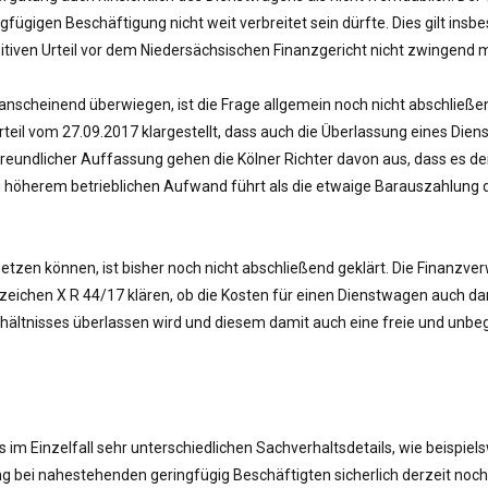
fügigen Beschäftigung nicht weit verbreitet sein dürfte. Dies gilt in
itiven Urteil vor dem Niedersächsischen Finanzgericht nicht zwingend m
nscheinend überwiegen, ist die Frage allgemein noch nicht abschließ
rteil vom 27.09.2017 klargestellt, dass auch die Überlassung eines Di
freundlicher Auffassung gehen die Kölner Richter davon aus, dass es de
u höherem betrieblichen Aufwand führt als die etwaige Barauszahlun
setzen können, ist bisher noch nicht abschließend geklärt. Die Finanzv
eichen X R 44/17 klären, ob die Kosten für einen Dienstwagen auch d
ältnisses überlassen wird und diesem damit auch eine freie und unb
m Einzelfall sehr unterschiedlichen Sachverhaltsdetails, wie beispiels
g bei nahestehenden geringfügig Beschäftigten sicherlich derzeit noch n